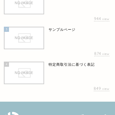
944
view
3
サンプルページ
874
view
4
特定商取引法に基づく表記
849
view